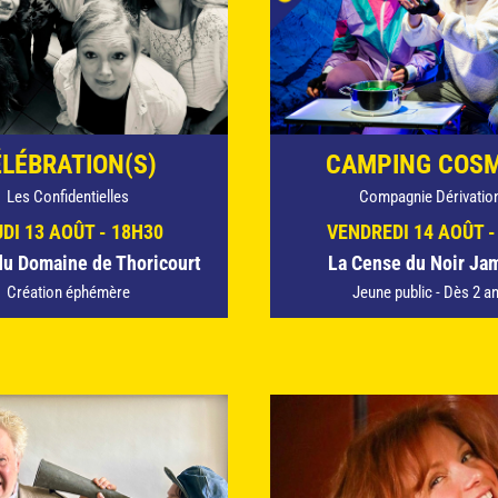
LÉBRATION(S)
CAMPING COS
Les Confidentielles
Compagnie Dérivatio
DI 13 AOÛT - 18H30
VENDREDI 14 AOÛT -
du Domaine de Thoricourt
La Cense du Noir Ja
Création éphémère
Jeune public - Dès 2 a