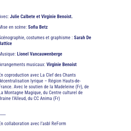
Avec:
Julie Calbete et Virginie Benoist.
Mise en scène:
Sofia Betz
Scénographie, costumes et graphisme :
Sarah De
Battice
Musique:
Lionel Vancauwenberge
Arrangements musicaux:
Virginie Benoist
En coproduction avec La Clef des Chants
décentralisation lyrique – Région Hauts-de-
France. Avec le soutien de la Madeleine (Fr), de
La Montagne Magique, du Centre culturel de
Braine l’Alleud, du CC Anima (Fr)
____
En collaboration avec l’asbl ReForm