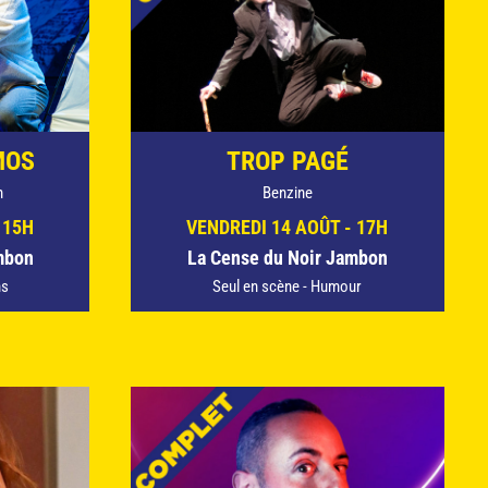
MOS
TROP PAGÉ
n
Benzine
 15H
VENDREDI 14 AOÛT - 17H
mbon
La Cense du Noir Jambon
ns
Seul en scène - Humour