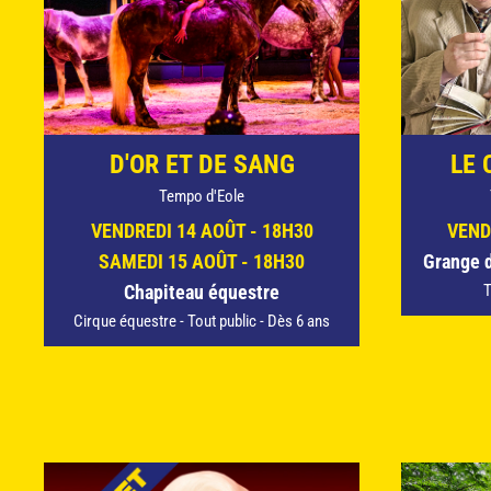
D'OR ET DE SANG
LE 
Tempo d'Eole
VENDREDI 14 AOÛT - 18H30
VEND
SAMEDI 15 AOÛT - 18H30
Grange 
Chapiteau équestre
T
Cirque équestre - Tout public - Dès 6 ans