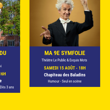
 DU
MA 9E SYMFOLIE
Théâtre Le Public & Exquis Mots
i
SAMEDI 15 AOÛT - 18H
16H
Chapiteau des Baladins
e
Humour - Seul en scène
- Dès 3 ans