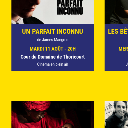
UN PARFAIT INCONNU
LES BÊ
de James Mangold
MARDI 11 AOÛT - 20H
MER
Cour du Domaine de Thoricourt
Cinéma en plein air
J